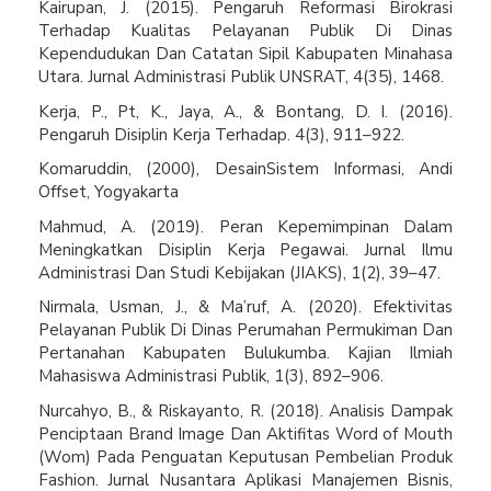
Kairupan, J. (2015). Pengaruh Reformasi Birokrasi
Terhadap Kualitas Pelayanan Publik Di Dinas
Kependudukan Dan Catatan Sipil Kabupaten Minahasa
Utara. Jurnal Administrasi Publik UNSRAT, 4(35), 1468.
Kerja, P., Pt, K., Jaya, A., & Bontang, D. I. (2016).
Pengaruh Disiplin Kerja Terhadap. 4(3), 911–922.
Komaruddin, (2000), DesainSistem Informasi, Andi
Offset, Yogyakarta
Mahmud, A. (2019). Peran Kepemimpinan Dalam
Meningkatkan Disiplin Kerja Pegawai. Jurnal Ilmu
Administrasi Dan Studi Kebijakan (JIAKS), 1(2), 39–47.
Nirmala, Usman, J., & Ma’ruf, A. (2020). Efektivitas
Pelayanan Publik Di Dinas Perumahan Permukiman Dan
Pertanahan Kabupaten Bulukumba. Kajian Ilmiah
Mahasiswa Administrasi Publik, 1(3), 892–906.
Nurcahyo, B., & Riskayanto, R. (2018). Analisis Dampak
Penciptaan Brand Image Dan Aktifitas Word of Mouth
(Wom) Pada Penguatan Keputusan Pembelian Produk
Fashion. Jurnal Nusantara Aplikasi Manajemen Bisnis,