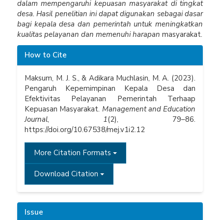
dalam mempengaruhi kepuasan masyarakat di tingkat
desa. Hasil penelitian ini dapat digunakan sebagai dasar
bagi kepala desa dan pemerintah untuk meningkatkan
kualitas pelayanan dan memenuhi harapan
masyarakat.
Article
How to Cite
Details
Maksum, M. J. S., & Adikara Muchlasin, M. A. (2023).
Pengaruh Kepemimpinan Kepala Desa dan
Efektivitas Pelayanan Pemerintah Terhaap
Kepuasan Masyarakat.
Management and Education
Journal
,
1
(2), 79–86.
https://doi.org/10.67538/mej.v1i2.12
More Citation Formats
Download Citation
Issue