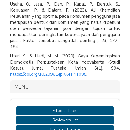
Usaha, O., Jasa, P., Dan, P., Kapal, P., Bentuk, S.,
Kepuasan, P., & Dalam, P. (2023). Ali Khamdilah
Pelayanan yang optimal pada konsumen pengguna jasa
merupakan bentuk dari komitmen yang harus dipenuhi
oleh penyedia layanan jasa dengan tujuan untuk
mendapatkan peningkatan kepercayaan dari pengguna
jasa . Faktor tersebut sangatlah penting ,. 23, 177–
184.
Utari, S., & Hadi, M. M. (2020). Gaya Kepemimpinan
Demokratis Perpustakaan Kota Yogyakarta (Studi
Kasus). Jurnal Pustaka Ilmiah, 6(1), 994.
https://doi.org/10.20961/jpi.v6i1.41095
.
MENU
Editorial Team
Reviewers List
Focus and Scope