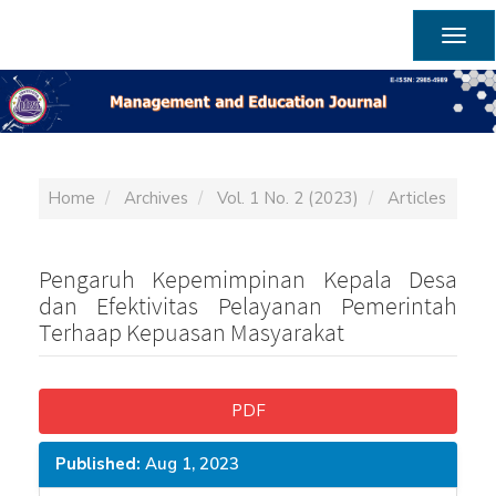
Main
Navigation
Togg
Main
navig
Content
Sidebar
Home
Archives
Vol. 1 No. 2 (2023)
Articles
Pengaruh Kepemimpinan Kepala Desa
dan Efektivitas Pelayanan Pemerintah
Terhaap Kepuasan Masyarakat
Article
PDF
Sidebar
Published:
Aug 1, 2023