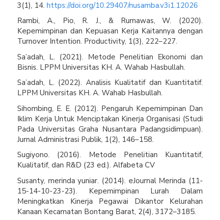
3(1), 14.
https://doi.org/10.29407/nusamba.v3i1.12026
Rambi, A., Pio, R. J., & Rumawas, W. (2020).
Kepemimpinan dan Kepuasan Kerja Kaitannya dengan
Turnover Intention. Productivity, 1(3), 222–227.
Sa’adah, L. (2021). Metode Penelitian Ekonomi dan
Bisnis. LPPM Universitas KH. A. Wahab Hasbullah.
Sa’adah, L. (2022). Analisis Kualitatif dan Kuantitatif.
LPPM Universitas KH. A. Wahab Hasbullah.
Sihombing, E. E. (2012). Pengaruh Kepemimpinan Dan
Iklim Kerja Untuk Menciptakan Kinerja Organisasi (Studi
Pada Universitas Graha Nusantara Padangsidimpuan).
Jurnal Administrasi Publik, 1(2), 146–158.
Sugiyono. (2016). Metode Penelitian Kuantitatif,
Kualitatif, dan R&D (23 ed.). Alfabeta CV
Susanty, merinda yuniar. (2014). eJournal Merinda (11-
15-14-10-23-23). Kepemimpinan Lurah Dalam
Meningkatkan Kinerja Pegawai Dikantor Kelurahan
Kanaan Kecamatan Bontang Barat, 2(4), 3172–3185.